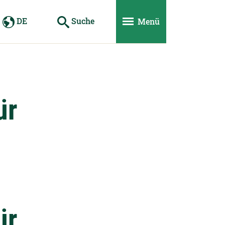
DE
Suche
Menü
ür
ür