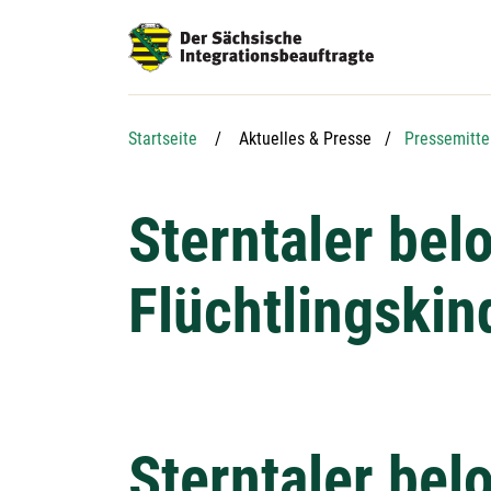
Hauptnavigation
Hauptinhalt
Service
Startseite
Aktuelles & Presse
Pressemitte
Sterntaler be
Flüchtlingskin
Sterntaler be