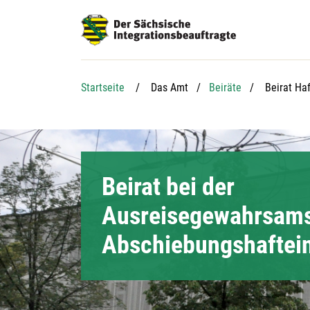
Hauptnavigation
Hauptinhalt
Service
Aktuelle S
Startseite
Das Amt
Beiräte
Beirat Ha
Beirat bei der
Ausreisegewahrsams
Abschiebungshaftei