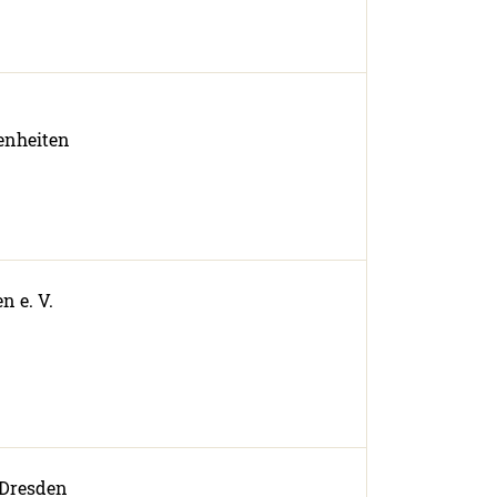
enheiten
 e. V.
 Dresden