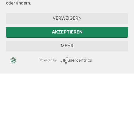
Barrierefreiheit
oder ändern.
Zum Sächsischen Landtag
VERWEIGERN
Forum Mitteleuropa
AKZEPTIEREN
Sächsische Landesbeauftragte zur Aufarbeitung der SED-
MEHR
Diktatur
Powered by