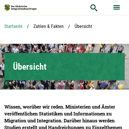
Hauptnavigation
Suche
Hauptinhalt
Service
Aktuelle Seite:
Startseite
Zahlen & Fakten
Übersicht
Übersicht
Urheber der Grafik:
C
Wissen, worüber wir reden. Ministerien und Ämter
veröffentlichen Statistiken und Informationen zu
Migration und Integration. Darüber hinaus werden
Studien erstellt und Handreichungen zu Einzelthemen