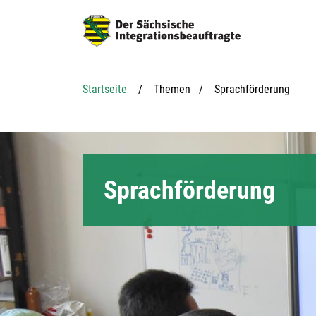
Hauptnavigation
Hauptinhalt
Service
Aktuelle Seite:
Startseite
Themen
Sprachförderung
Sprachförderung