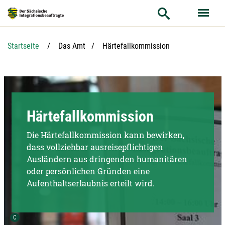
Hauptnavigation
Suche
Hauptinhalt
Service
Aktuelle Seite:
Startseite
Das Amt
Härtefallkommission
Härtefallkommission
Die Härtefallkommission kann bewirken,
dass vollziehbar ausreisepflichtigen
Ausländern aus dringenden humanitären
oder persönlichen Gründen eine
Aufenthaltserlaubnis erteilt wird.
Urheber der Grafik:
C