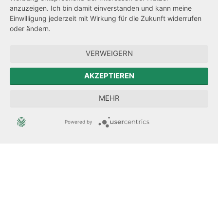
Hinweisgeberschutz
anzuzeigen. Ich bin damit einverstanden und kann meine
Einwilligung jederzeit mit Wirkung für die Zukunft widerrufen
Barrierefreiheit
oder ändern.
Zum Sächsischen Landtag
VERWEIGERN
Forum Mitteleuropa
AKZEPTIEREN
Sächsische Landesbeauftragte zur Aufarbeitung der SED-
MEHR
Diktatur
Powered by