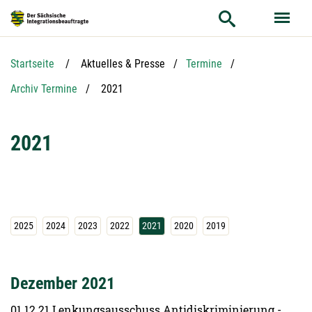
Hauptnavigation
Suche
Hauptinhalt
Service
Startseite
Aktuelles & Presse
Termine
Aktuelle Seite:
Archiv Termine
2021
2021
2025
2024
2023
2022
2021
2020
2019
Dezember 2021
01.12.21 Lenkungsausschuss Antidiskriminierung -