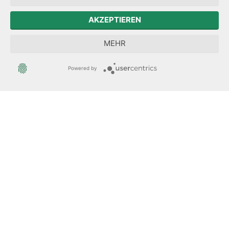
Forum Mitteleuropa
AKZEPTIEREN
Sächsische Landesbeauftragte zur Aufarbeitung der SED-
MEHR
Diktatur
Powered by