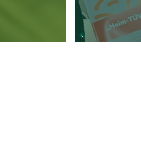
Urheber der Grafik:
C