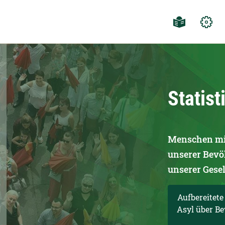
 Integrationsbeauft
Statist
Menschen mit
unserer Bevö
unserer Gese
Aufbereitete
Asyl über B