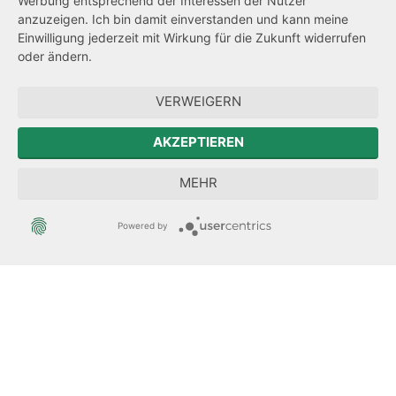
Werbung entsprechend der Interessen der Nutzer
Hinweisgeberschutz
anzuzeigen. Ich bin damit einverstanden und kann meine
Einwilligung jederzeit mit Wirkung für die Zukunft widerrufen
Barrierefreiheit
oder ändern.
Zum Sächsischen Landtag
VERWEIGERN
Forum Mitteleuropa
AKZEPTIEREN
Sächsische Landesbeauftragte zur Aufarbeitung der SED-
MEHR
Diktatur
Powered by