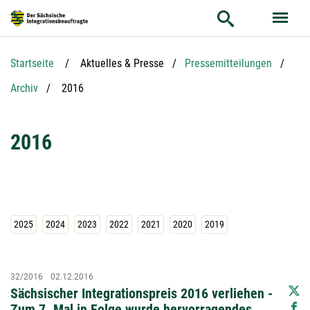
Hauptnavigation
Suche
Hauptinhalt
Service
Startseite
Aktuelles & Presse
Pressemitteilungen
Aktuelle Seite:
Archiv
2016
2016
2025
2024
2023
2022
2021
2020
2019
32/2016
02.12.2016
Sächsischer Integrationspreis 2016 verliehen -
Zum 7. Mal in Folge wurde hervorragendes